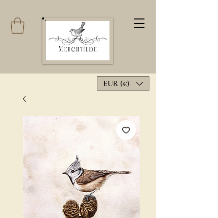
EUR (€)