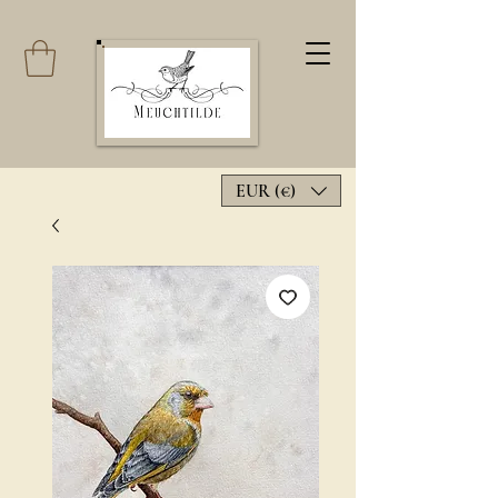
EUR (€)