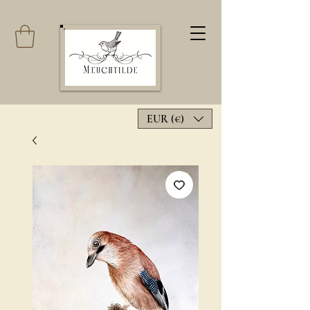
EUR (€)