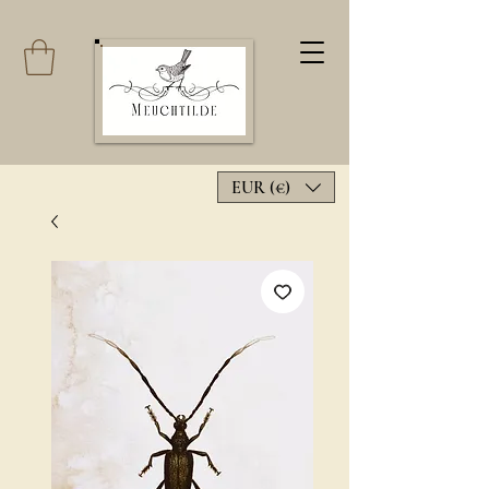
EUR (€)